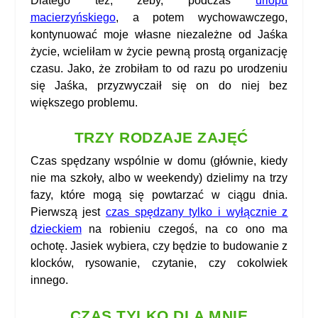
Dlatego też, żeby, podczas
urlopu
macierzyńskiego
, a potem wychowawczego,
kontynuować moje własne niezależne od Jaśka
życie, wcieliłam w życie pewną prostą organizację
czasu. Jako, że zrobiłam to od razu po urodzeniu
się Jaśka, przyzwyczaił się on do niej bez
większego problemu.
TRZY RODZAJE ZAJĘĆ
Czas spędzany wspólnie w domu (głównie, kiedy
nie ma szkoły, albo w weekendy) dzielimy na trzy
fazy, które mogą się powtarzać w ciągu dnia.
Pierwszą jest
czas spędzany tylko i wyłącznie z
dzieckiem
na robieniu czegoś, na co ono ma
ochotę. Jasiek wybiera, czy będzie to budowanie z
klocków, rysowanie, czytanie, czy cokolwiek
innego.
CZAS TYLKO DLA MNIE