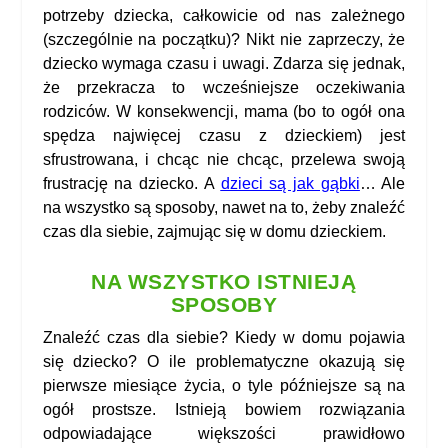
potrzeby dziecka, całkowicie od nas zależnego
(szczególnie na początku)? Nikt nie zaprzeczy, że
dziecko wymaga czasu i uwagi. Zdarza się jednak,
że przekracza to wcześniejsze oczekiwania
rodziców. W konsekwencji, mama (bo to ogół ona
spędza najwięcej czasu z dzieckiem) jest
sfrustrowana, i chcąc nie chcąc, przelewa swoją
frustrację na dziecko. A
dzieci są jak gąbki
… Ale
na wszystko są sposoby, nawet na to, żeby znaleźć
czas dla siebie, zajmując się w domu dzieckiem.
NA WSZYSTKO ISTNIEJĄ
SPOSOBY
Znaleźć czas dla siebie? Kiedy w domu pojawia
się dziecko? O ile problematyczne okazują się
pierwsze miesiące życia, o tyle późniejsze są na
ogół prostsze. Istnieją bowiem rozwiązania
odpowiadające większości prawidłowo