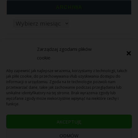
ARCHIWA
Zarządzaj zgodami plików
cookie
PRZYJAZNE LINKI
Aby zapewnić jak najlepsze wrażenia, korzystamy z technologii, takich
Bilingual kid
jak pliki cookie, do przechowywania i/lub uzyskiwania dostępu do
informacji o urządzeniu. Zgoda na te technologie pozwoli nam
Accompagnement BK
przetwarzać dane, takie jak zachowanie podczas przeglądania lub
unikalne identyfikatory na tej stronie. Brak wyrażenia zgody lub
wycofanie zgody może niekorzystnie wpłynąć na niektóre cechy i
Z cukrem albo wcale
funkcje.
Wychowanietoprzygoda
AKCEPTUJĘ
ODMÓW