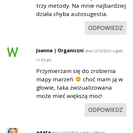
trzy metody. Na mnie najbardziej
działa chyba autosugestia.
ODPOWIEDZ
Joanna | Organiczni
dnia 12/10/2021 o godz.
11:03 am
Przymierzam się do zrobienia
mapy marzeń
choć mam ją w
głowie, taka zwizualizowana
może mieć większą moc!
ODPOWIEDZ
agata
dnia 12/10/2021 o godz. 1:08 pm