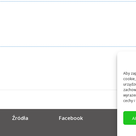
8 + 5
Aby zap
cookie,
urządze
zachowa
wyrażen
cechy i 
Źródła
Facebook
A