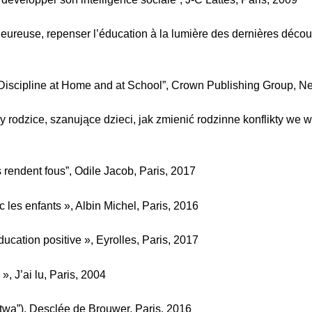
reuse, repenser l’éducation à la lumière des dernières découve
Discipline at Home and at School”, Crown Publishing Group, N
y rodzice, szanujące dzieci, jak zmienić rodzinne konflikty we
rendent fous”, Odile Jacob, Paris, 2017
 les enfants », Albin Michel, Paris, 2016
ucation positive », Eyrolles, Paris, 2017
, J’ai lu, Paris, 2004
stwa”), Desclée de Brouwer, Paris, 2016