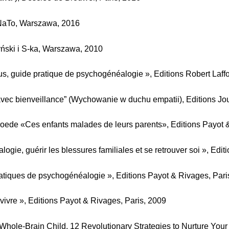
NaTo, Warszawa, 2016
yński i S-ka, Warszawa, 2010
ous, guide pratique de psychogénéalogie », Editions Robert Laffo
avec bienveillance” (Wychowanie w duchu empatii), Editions Jo
vroede
«Ces enfants malades de leurs parents», Editions Payot 
gie, guérir les blessures familiales et se retrouver soi », Edi
tiques de psychogénéalogie », Editions Payot & Rivages, Pari
vivre », Editions Payot & Rivages, Paris, 2009
Whole-Brain Child, 12 Revolutionary Strategies to Nurture Your