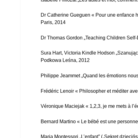
Dr Catherine Gueguen « Pour une enfance heu
Paris, 2014
Dr Thomas Gordon „Teaching Children Self-
Sura Hart, Victoria Kindle Hodson „Szanując
Podkowa Leśna, 2012
Philippe Jeammet „Quand les émotions nous 
Frédéric Lenoir « Philosopher et méditer avec
Véronique Maciejak « 1,2,3, je me mets à l’éd
Bernard Martino « Le bébé est une personne »
Maria Montessori „L’enfant” („Sekret dzieciń