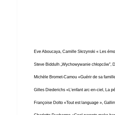
Eve Aboucaya, Camille Skrzynski « Les émot
Steve Biddulh „
Wychowywanie chłopców”, D
Michèle Bromet-Camou «Guérir de sa famille 
Gilles Diederichs «L’enfant arc-en-ciel, La 
Françoise Dolto «Tout est language », Galli