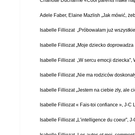
Charlotte Ducharme «Cool parents make happ
Adele Faber, Elaine Mazlish „Jak mówić, żeb
Isabelle Filliozat „
Próbowałam już wszystkie
Isabelle Filliozat „Moje dziecko doprowadza
Isabelle Filliozat „
W sercu emocji dziecka”,
Isabelle Filliozat „Nie ma rodziców doskonał
Isabelle Filliozat „
Jestem na ciebie zły, ale 
Isabelle Filliozat « Fais-toi confiance », J-C 
Isabelle Filliozat „L’intelligence du coeur”, J
Isabelle Filliozat „Les autes et moi, comment