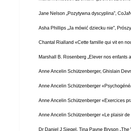
Jane Nelson
„
Pozytywna dyscyplina
”
, CoJa
Asha Phillips „Ja mówić dziecku nie”, Prósz
Chantal Rialland «Cette famille qui vit en n
Marshall B. Rosenberg „Elever nos enfants 
Anne Ancelin Schützenberger, Ghislain De
Anne Ancelin Schützenberger
«Psychogénéalo
Anne Ancelin Schützenberger «Exercices pra
Anne Ancelin Schützenberger «Le plaisir de 
Dr Daniel J Siegel, Tina Payne Bryson „The 