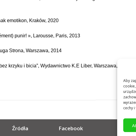
Znak emotikon, Kraków, 2020
cément) punir! », Larousse, Paris, 2013
Druga Strona, Warszawa, 2014
 bez krzyku i bicia”, Wydawnictwo K.E Liber, Warszawa, 2014
Aby zap
cookie,
urządze
zachowa
wyrażen
cechy i 
A
Źródła
Facebook