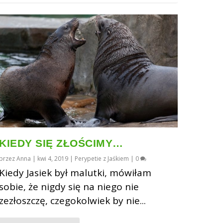
KIEDY SIĘ ZŁOŚCIMY…
przez
Anna
|
kwi 4, 2019
|
Perypetie z Jaśkiem
|
0
Kiedy Jasiek był malutki, mówiłam
sobie, że nigdy się na niego nie
zezłoszczę, czegokolwiek by nie...