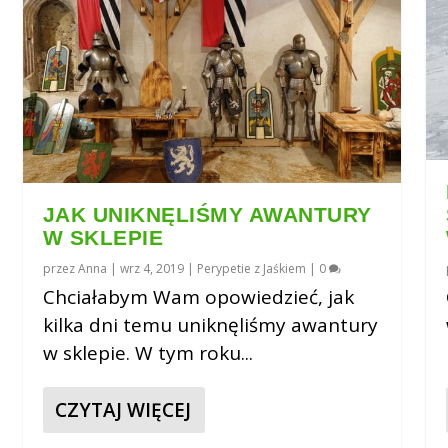
JAK UNIKNĘLIŚMY AWANTURY
W SKLEPIE
przez
Anna
|
wrz 4, 2019
|
Perypetie z Jaśkiem
|
0
Chciałabym Wam opowiedzieć, jak
kilka dni temu uniknęliśmy awantury
w sklepie. W tym roku...
CZYTAJ WIĘCEJ