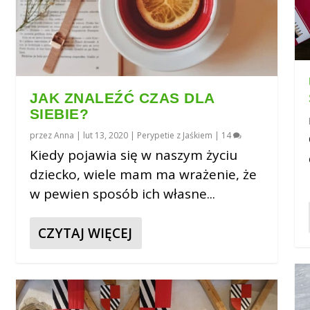
JAK ZNALEŹĆ CZAS DLA
SIEBIE?
przez
Anna
|
lut 13, 2020
|
Perypetie z Jaśkiem
|
14
Kiedy pojawia się w naszym życiu
dziecko, wiele mam ma wrażenie, że
w pewien sposób ich własne...
CZYTAJ WIĘCEJ