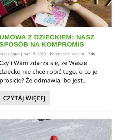
UMOWA Z DZIECKIEM: NASZ
SPOSÓB NA KOMPROMIS
przez
Anna
|
paź 15, 2019
|
Perypetie z Jaśkiem
|
7
Czy i Wam zdarza się, że Wasze
dziecko nie chce robić tego, o co je
prosicie? Że odmawia, bo jest...
CZYTAJ WIĘCEJ