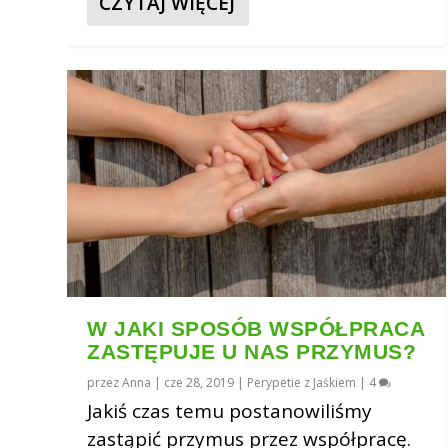
CZYTAJ WIĘCEJ
W JAKI SPOSÓB WSPÓŁPRACA
ZASTĘPUJE U NAS PRZYMUS?
przez
Anna
|
cze 28, 2019
|
Perypetie z Jaśkiem
|
4
Jakiś czas temu postanowiliśmy
zastąpić przymus przez współpracę.