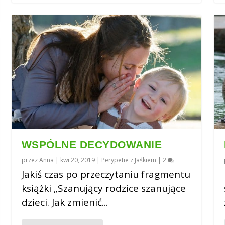
WSPÓLNE DECYDOWANIE
przez
Anna
|
kwi 20, 2019
|
Perypetie z Jaśkiem
|
2
Jakiś czas po przeczytaniu fragmentu
książki „Szanujący rodzice szanujące
dzieci. Jak zmienić...