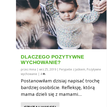
DLACZEGO POZYTYWNE
WYCHOWANIE?
przez
Anna
|
wrz 25, 2019
|
Perypetie z Jaśkiem
,
Pozytywne
wychowanie
|
4
Postanowiłam dzisiaj napisać trochę
bardziej osobiście. Refleksję, którą
mama dzieli się z mamami....