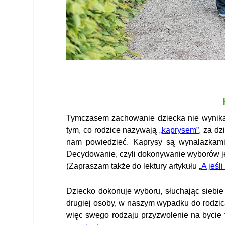
Tymczasem zachowanie dziecka nie wynika 
tym, co rodzice nazywają
„kaprysem”
,
za dzi
nam powiedzieć. Kaprysy są wynalazkami r
Decydowanie, czyli dokonywanie wyborów 
(Zapraszam tak
ż
e do lektury artykułu „
A
je
śli
Dziecko dokonuje wyboru, słuchając siebi
drugiej osoby, w naszym wypadku do rodzica
więc swego rodzaju przyzwolenie na bycie 