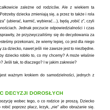
 całkowicie zależne od rodziców. Ale z wiekiem ta
trzeby dziecka zmieniają się, a przez to także i rola
a” (ubierać, karmić, wybierać…), będą „robić z”, czyli
ościach. Jednak poczucie odpowiedzialności i czas
prawiły, że przyzwyczailiśmy się do decydowania za
esteśmy przekonani, że wiemy lepiej, co jest dla niego
za dziecko, nawet jeśli nie zawsze jest to niezbędne.
eby dziecko robiło to, co my chcemy? A może właśnie
Jeśli tak, to dlaczego? I w jakim zakresie?
jest ważnym krokiem do samodzielności, jednych z
C DECYZJI DOROSŁYCH
ozycję wobec tego, o co rodzice je proszą. Dziecko
robić poprzez płacz, krzyk, „nie” albo obrażanie się.