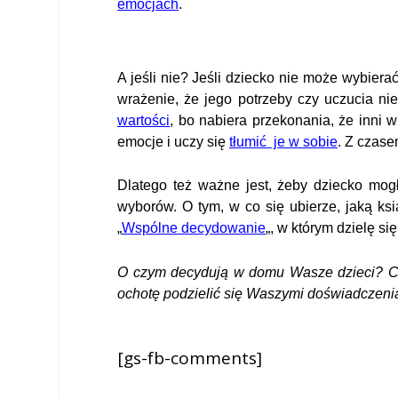
emocjach
.
A jeśli nie? Jeśli dziecko nie może wybiera
wrażenie, że jego potrzeby czy uczucia ni
wartości
, bo nabiera przekonania, że inni 
emocje i uczy się
tłumić je w sobie
. Z czas
Dlatego też ważne jest, żeby dziecko mo
wyborów. O tym, w co się ubierze, jaką ks
„
Wspólne decydowanie
„, w którym dzielę s
O czym decydują w domu Wasze dzieci? Czy 
ochotę podzielić się Waszymi doświadczenia
[gs-fb-comments]