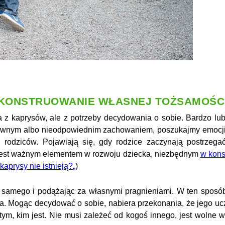
KONSTRUOWANIE WŁASNEJ TOŻSAMOŚC
z kaprysów, ale z potrzeby decydowania o sobie. Bardzo lub
wnym albo nieodpowiednim zachowaniem, poszukajmy emocji,
odziców. Pojawiają się, gdy rodzice zaczynają postrzegać
jest ważnym elementem w rozwoju dziecka, niezbędnym
w kons
 kaprysy nie istnieją?
„
)
e samego i podążając za własnymi pragnieniami. W ten spos
. Mogąc decydować o sobie, nabiera przekonania, że jego uczuc
tym, kim jest. Nie musi zależeć od kogoś innego, jest wolne 