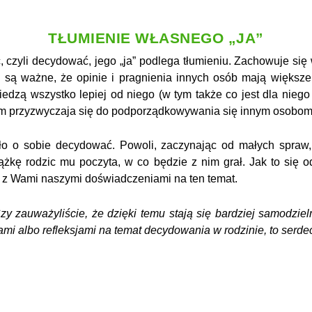
TŁUMIENIE WŁASNEGO „JA”
ć, czyli decydować, jego „ja” podlega tłumieniu. Zachowuje s
e są ważne, że opinie i pragnienia innych osób mają większe
wiedzą wszystko lepiej od niego (w tym także co jest dla nieg
em przyzwyczaja się do podporządkowywania się innym osobom
gło o sobie decydować. Powoli, zaczynając od małych spra
iążkę rodzic mu poczyta, w co będzie z nim grał. Jak to się
ię z Wami naszymi doświadczeniami na ten temat.
zauważyliście, że dzięki temu stają się bardziej samodziel
mi albo refleksjami na temat decydowania w rodzinie, to serd