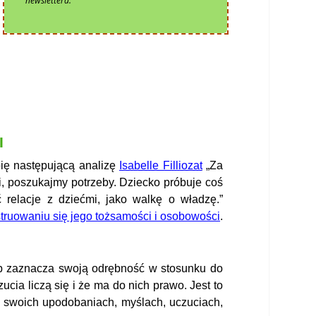
newslettera.
I
ię następującą analizę
Isabelle Filliozat
„Za
 poszukajmy potrzeby. Dziecko próbuje coś
 relacje z dziećmi, jako walkę o władzę.”
truowaniu się jego tożsamości i osobowości
.
ób zaznacza swoją odrębność w stosunku do
ia liczą się i że ma do nich prawo. Jest to
w swoich upodobaniach, myślach, uczuciach,