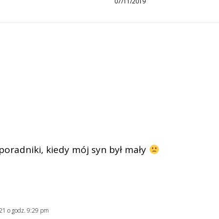
07/11/2019
e poradniki, kiedy mój syn był mały
21 o godz. 9:29 pm