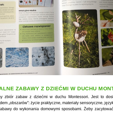
ALNE ZABAWY Z DZIEĆMI W DUCHU MON
zny zbiór zabaw z dziećmi w duchu Montessori. Jest to do
edem „obszarów”: życie praktyczne, materiały sensoryczne, języ
 zabawy do wykonania domowymi sposobami. Żeby zacytować j