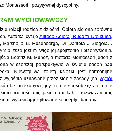
d Montessori i pozytywnej dyscypliny.
GRAM WYCHOWAWCZY
ję relacji rodzica z dziećmi. Opiera się ona zarówno
ach. Autorka cytuje
Alfreda Adlera, Rudolfa Dreikursa
,
h, Marshalla B. Rosenberga, Dr Daniela J Siegela…
m bliższe jest mi więc jej spojrzenie i przemyślenia.
jścia Beatriz M. Munoz, a metoda Montessori jeden z
iona w szerszej perspektywie w świetle badań nad
ka. Niewątpliwą zaletą książki jest harmonijne
unoz wyjaśnia uznawane przez siebie zasady (np.
wybór
sób tak przekonywujący, że nie sposób się z nim nie
ikiem trudnościami, jakie napotkała i rozwiązaniami,
ykiem, wyjaśniając cytowane koncepty i badania.