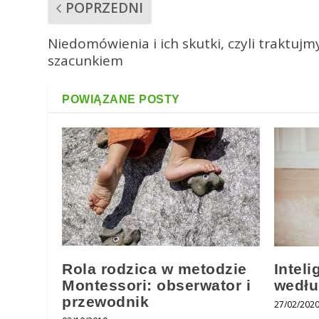
POPRZEDNI
Niedomówienia i ich skutki, czyli traktujmy
szacunkiem
POWIĄZANE POSTY
Rola rodzica w metodzie
Inteli
Montessori: obserwator i
wedłu
przewodnik
27/02/202