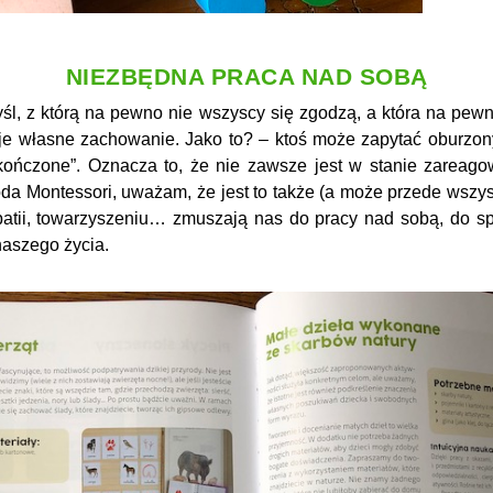
NIEZBĘDNA PRACA NAD SOBĄ
śl, z którą na pewno nie wszyscy się zgodzą, a która na pewn
e własne zachowanie. Jako to? – ktoś może zapytać oburzony
kończone”. Oznacza to, że nie zawsze jest w stanie zareagow
toda Montessori, uważam, że jest to także (a może przede wszy
atii, towarzyszeniu… zmuszają nas do pracy nad sobą, do spo
naszego życia.