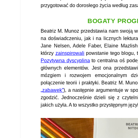
przygotować do dorosłego życia według zasa
BOGATY PRO
Beatriz M. Munoz przedstawia nam swoją wiz
na doświadczeniu, jak i na licznych lektur
Jane Nelsen, Adele Faber, Elaine Mazlis
którzy
zainspirowali
powstanie tego blogu, ty
Pozytywna dyscyplina
to centralna oś pode
głównych elementów. Jest ona przedstaw
mózgiem i rozwojem emocjonalnym dziec
połączenie teorii i praktyki. Beatriz M. M
„zabawek”
), a następnie argumentuje w spo
zgodzić. Jednocześnie dzieli się z czyteln
jakich użyła. A to wszystko przystępnym jęz