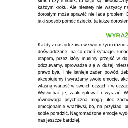
strach czy smutek. Emocje są nieodłącz
każdym kroku. Ale niestety nie wszyscy n
dorosłym może sprawić nie lada problem.
jaki sposób pomóc dziecku (a także dorosłem
WYRAŻ
Każdy z nas odczuwa w swoim życiu różnora
doświadczane na co dzień sytuacje. Emocje
etapem, przez który musimy przejść w dan
odczuwamy, sprowadza się w dużej mierze
prawo bytu i nie istnieje żaden powód, że
akceptujemy i wyrażamy swoje emocje, akc
własną wartość w swoich oczach i w oczach
Wysłuchać je, zaakceptować i wyrazić. W
równowaga psychiczna mogą ulec zachwi
emocjonalnie wrażliwsi, bo, na przykład, 
sobie poradzić. Nagromadzone emocje wydos
nas jeszcze bardziej.