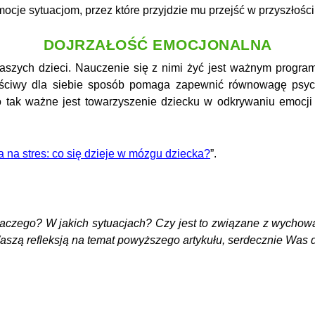
cje sytuacjom, przez które przyjdzie mu przejść w przyszłości
DOJRZAŁOŚĆ EMOCJONALNA
aszych dzieci. Nauczenie się z nimi żyć jest ważnym program
aściwy dla siebie sposób pomaga zapewnić równowagę psych
o tak ważne jest towarzyszenie dziecku w odkrywaniu emocji i 
 na stres: co się dzieje w mózgu dziecka?
”.
zego? W jakich sytuacjach? Czy jest to związane z wychowani
Waszą refleksją na temat powyższego artykułu, serdecznie Was