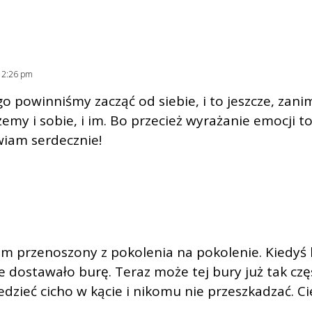
. 2:26 pm
o powinniśmy zacząć od siebie, i to jeszcze, zani
 i sobie, i im. Bo przecież wyrażanie emocji to
wiam serdecznie!
m przenoszony z pokolenia na pokolenie. Kiedyś b
le dostawało burę. Teraz może tej bury już tak czę
edzieć cicho w kącie i nikomu nie przeszkadzać. Ci