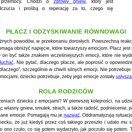
 przemocy. Chodzi o
zdrowy gniew
, który jest
czucia i prośbą o reperację za to, czego się
PŁACZ I ODZYSKIWANIE RÓWNOWAGI
ażnych powodów, w przekonaniu dorosłych. Powszechną reakcją 
cz pomaga obniżyć napięcie, które towarzyszy emocjom. Płacz je
n być także znakiem wcześniejszych emocji, które nie wydost
łuchać
. Nie pytać, dlaczego płacze, ale poprosić o opowiedzen
aczego”, szczególnie w chwili silnych emocji. Nie potrzebuje 
mocjami, dziecko potrzebuje, żeby jego emocje zostały
usłysz
ROLA RODZICÓW
niach dziecka z emocjami? W pierwszej kolejności, na udzie
c własny gniew, smutek, strach, a także radość, podniecenie, 
żane emocje. Pomagają mu je
nazwać
. Oddramatyzują sytuacj
iecku, że już kiedyś przez coś takiego przeszło i udało mu s
co ono czuło, co się potem wydarzyło, jak poczuło się potem.