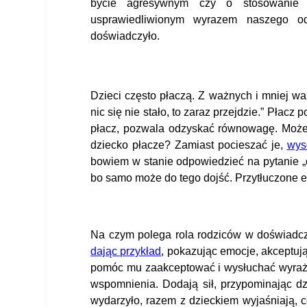
bycie agresywnym czy o stosowanie
usprawiedliwionym wyrazem naszego od
doświadczyło.
Dzieci często płaczą. Z ważnych i mniej w
nic się nie stało, to zaraz przejdzie.” Pła
płacz, pozwala odzyskać równowagę. Może o
dziecko płacze? Zamiast pocieszać je,
wys
bowiem w stanie odpowiedzieć na pytanie „dl
bo samo może do tego dojść. Przytłuczone e
Na czym polega rola rodziców w doświadcze
dając przykład
, pokazując emocje, akceptują
pomóc mu zaakceptować i wysłuchać wyra
wspomnienia. Dodają sił, przypominając dz
wydarzyło, razem z dzieckiem wyjaśniają, 