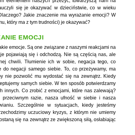
nym elementem naszych przeżyć, towarzyszą nam na
auczyli się je okazywać w dzieciństwie, co w wieku
 Dlaczego? Jakie znaczenie ma wyrażanie emocji? W
u, który ma z tym trudności) je okazywać?
ANIE EMOCJI
kie emocje. Są one związane z naszymi reakcjami na
 pojawiają się i odchodzą. Nie są częścią nas, ale
ej chwili. Tłumienie ich w sobie, negacja tego, co
 do negacji samego siebie. To, co przeżywamy, ma
by nie pozwolić mu wydostać się na zewnątrz. Kiedy
eptujemy samych siebie. W ten sposób potwierdzamy
 innych. Co zrobić z emocjami, które nas zalewają?
 przeciwnym razie, nasza ufność w siebie i nasza
aniu. Szczególnie w sytuacjach, kiedy jesteśmy
przechodzimy uczuciowy kryzys, z którym nie umiemy
taną się na zewnątrz ze zwiększoną siłą, osłabiając