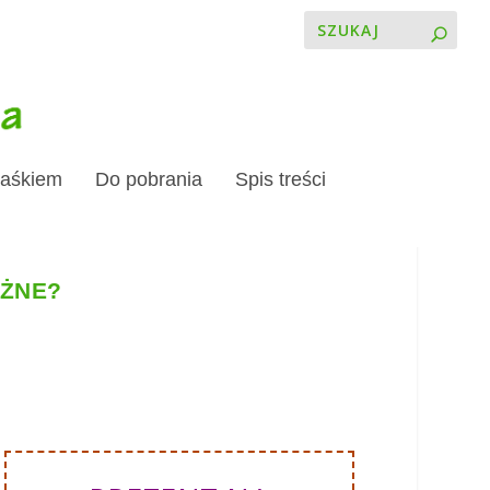
Jaśkiem
Do pobrania
Spis treści
AŻNE?